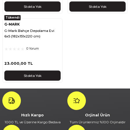
Stokta Yok
Stokta Yok
Tükendi
G-MARK
G-Mark Bahçe Depolama Evi
6x5 (182x151x220 cm)
0 Yorum
23.000,00 TL
Stokta Yok
Hızlı Kargo
Orjinal Ürün
1000 TL ve Üzerine Kargo Bedava
Tüm Ürünlerimiz %100 Orjinaldir