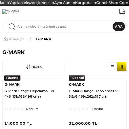
ar
Yapılan Alışverişleriniz
Aynı Gün
Kargoda
GenchShop.Com
ARA
Anasayfa
G-MARK
G-MARK
SIRALA
Tükendi
Tükendi
G-MARK
G-MARK
G-Mark Bahçe Depolama Evi
G-Mark Bahçe Depolama Evi
4x6 (131x186x198 cm )
5.5x8 (169x262x197 cm)
0 Yorum
0 Yorum
21.000,00 TL
32.000,00 TL