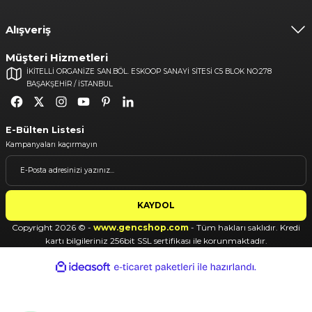
Alışveriş
Müşteri Hizmetleri
İKİTELLİ ORGANİZE SAN.BÖL. ESKOOP SANAYİ SİTESİ C5 BLOK NO:278
BAŞAKŞEHİR / İSTANBUL
E-Bülten Listesi
Kampanyaları kaçırmayın
KAYDOL
Copyright 2026 © -
www.gencshop.com
- Tüm hakları saklıdır. Kredi
kartı bilgileriniz 256bit SSL sertifikası ile korunmaktadır.
ideasoft
ile
e-
hazırlandı.
ticaret
paketleri