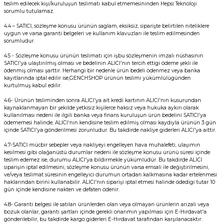
teslim edilecek kişi/kuruluşun teslimatı kabul etmemesininden Hepsi Teknoloji
sorumlu tutulamaz.
4.4 – SATICI, sözleşme konusu ürünün saglam, eksiksiz, siparişte belirtilen niteliklere
uygun ve varsa garanti belgeleri ve kullanım klavuzları ile teslim edilmesinden
sorumludur.
4.5 - Sözleşme konusu ürünün teslimatı için işbu sözleşmenin imzalı nüshasının
SATICI'ya ulaştırılmış olması ve bedelinin ALICI'nın tercih ettigi ödeme şekli ile
ödenmiş olması şarttır. Herhangi bir nedenle ürün bedeli ödenmez veya banka
kayıtlarında iptal edilir ise,GENCHSHOP ürünün teslimi yükümlülügünden
kurtulmuş kabul edilir.
4.6- Ürünün tesliminden sonra ALICI'ya ait kredi kartının ALICI'nın kusurundan
kaynaklanmayan bir şekilde yetkisiz kişilerce haksız veya hukuka aykırı olarak
kullanılması nedeni ile ilgili banka veya finans kuruluşun ürün bedelini SATICI'ya
ödememesi halinde, ALICI'nın kendisine teslim edilmiş olması kaydıyla ürünün 3 gün
içinde SATICI'ya gönderilmesi zorunludur. Bu takdirde nakliye giderleri ALICI'ya aittir.
4.7-SATICI mücbir sebepler veya nakliyeyi engelleyen hava muhalefeti, ulaşımın
kesilmesi gibi olağanüstü durumlar nedeni ile sözleşme konusu ürünü süresi içinde
teslim edemez ise, durumu ALICI'ya bildirmekle yükümlüdür. Bu takdirde ALICI
siparişin iptal edilmesini, sözleşme konusu ürünün varsa emsali ile değiştirilmesini,
ve/veya teslimat süresinin engelleyici durumun ortadan kalkmasına kadar ertelenmesi
haklarından birini kullanabilir. ALICI'nın siparişi iptal etmesi halinde ödedigi tutar 10
gün içinde kendisine nakten ve defaten ödenir.
4.8- Garanti belgesi ile satılan ürünlerden olan veya olmayan ürünlerin arızalı veya
bozuk olanlar, garanti şartları içinde gerekli onarımın yapılması için E-Hırdavat'a
gönderilebilir, bu takdirde kargo giderleri E-Hırdavat tarafından karşılanacaktır.