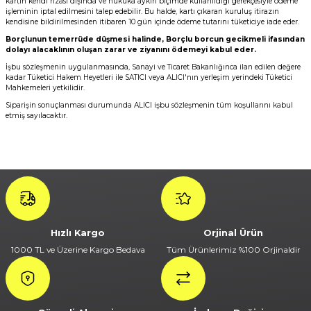
kartın kendi rızası dışında ve hukuka aykırı biçimde kullanıldığı gerekçesiyle ödeme
işleminin iptal edilmesini talep edebilir. Bu halde, kartı çıkaran kuruluş itirazın
kendisine bildirilmesinden itibaren 10 gün içinde ödeme tutarını tüketiciye iade eder.
Borçlunun temerrüde düşmesi halinde, Borçlu borcun gecikmeli ifasından
dolayı alacaklının oluşan zarar ve ziyanını ödemeyi kabul eder.
İşbu sözleşmenin uygulanmasında, Sanayi ve Ticaret Bakanlığınca ilan edilen değere
kadar Tüketici Hakem Heyetleri ile SATICI veya ALICI'nın yerleşim yerindeki Tüketici
Mahkemeleri yetkilidir.
Siparişin sonuçlanması durumunda ALICI işbu sözleşmenin tüm koşullarını kabul
etmiş sayılacaktır.
Hızlı Kargo
Orjinal Ürün
1000 TL ve Üzerine Kargo Bedava
Tüm Ürünlerimiz %100 Orjinaldir