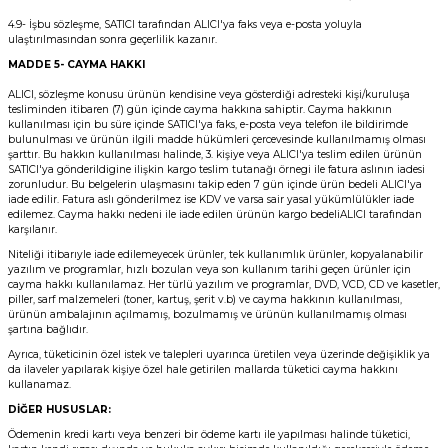
4.9- İşbu sözleşme, SATICI tarafından ALICI'ya faks veya e-posta yoluyla
ulaştırılmasından sonra geçerlilik kazanır.
MADDE 5
- CAYMA HAKKI
ALICI, sözleşme konusu ürünün kendisine veya gösterdiği adresteki kişi/kuruluşa
tesliminden itibaren (7) gün içinde cayma hakkına sahiptir. Cayma hakkının
kullanılması için bu süre içinde SATICI'ya faks, e-posta veya telefon ile bildirimde
bulunulması ve ürünün ilgili madde hükümleri çercevesinde kullanılmamış olması
şarttır. Bu hakkın kullanılması halinde, 3. kişiye veya ALICI'ya teslim edilen ürünün
SATICI'ya gönderildigine ilişkin kargo teslim tutanağı örnegi ile fatura aslının iadesi
zorunludur. Bu belgelerin ulaşmasını takip eden 7 gün içinde ürün bedeli ALICI'ya
iade edilir. Fatura aslı gönderilmez ise KDV ve varsa sair yasal yükümlülükler iade
edilemez. Cayma hakkı nedeni ile iade edilen ürünün kargo bedeliALICI tarafından
karşılanır.
Niteliği itibarıyle iade edilemeyecek ürünler, tek kullanımlık ürünler, kopyalanabilir
yazılım ve programlar, hızlı bozulan veya son kullanım tarihi geçen ürünler için
cayma hakkı kullanılamaz. Her türlü yazılım ve programlar, DVD, VCD, CD ve kasetler,
piller, sarf malzemeleri (toner, kartuş, şerit v.b) ve cayma hakkının kullanılması,
ürünün ambalajının açılmamış, bozulmamış ve ürünün kullanılmamış olması
şartına bağlıdır.
Ayrıca, tüketicinin özel istek ve talepleri uyarınca üretilen veya üzerinde değişiklik ya
da ilaveler yapılarak kişiye özel hale getirilen mallarda tüketici cayma hakkını
kullanamaz.
DİĞER HUSUSLAR:
Ödemenin kredi kartı veya benzeri bir ödeme kartı ile yapılması halinde tüketici,