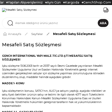
ar
Yapılan Alışverişleriniz
Aynı Gün
Kargoda
GenchShop.Com
ARA
Anasayfa
Sayfalar
Mesafeli Satış Sözleşmesi
Mesafeli Satış Sözleşmesi
GENCH INTERNATIONAL YAPI MALZ.TİC.LTD.ŞTİ MESAFELİ SATIŞ
SÖZLEŞMESİ
İşbu sözleşme 13.06.2003 tarih ve 25137 sayılı Resmi Gazetede yayınlanan Mesafeli
Sözleşmeler Uygulama Usul ve Esasları Hakkında Yönetmelik gereği internet
üzerinden gerçekleştiren satışlar için sözleşme yapılması zorunluluğuna istinaden
düzenlenmiş olup, maddeler halinde aşağıdaki gibidir.
MADDE 1
- KONU
İşbu sözleşmenin konusu, SATICI'nın, ALICI'ya satışını yaptığı, aşağıda nitelikleri ve
satış fiyatı belirtilen ürünün satışı ve teslimi ile ilgili olarak 4077 sayılı Tüketicilerin
Korunması Hakkındaki Kanun-Mesafeli Sözleşmeleri Uygulama Esas ve Usulleri
Hakkında Yönetmelik hükümleri gereğince tarafların hak ve yükümlülüklerinin
kapsamaktadır.