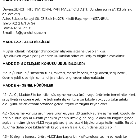
MADDE 2.1 - SATICI BİLGİLERİ
Ünvan:GENCH INTERNATIONAL YAPI MALZ.TİC.LTD.ŞTİ. (Bundan sonraSATICI olarak
anılacaktır)
Adres:Eskoop Sanayi Sit. C5 Blok No:278 İkitelli-Başakşehir-İSTANBUL
Telefon:0212 671 37 94
Faks:
0212 671 37 95
Email:
info@
genchshop.com
MADDE
2.2 - ALICI BİLGİLERİ
Müşteri olarak
info@
genchshop.com
alışveriş sitesine üye olan kişi.
Üye olurken veya sipariş verirken kullanılan adres ve iletişim bilgileri esas alınır.
MADDE 3
- SÖZLEŞME KONUSU ÜRÜN BİLGİLERİ
Malın / Ürünün / Hizmetin türü, miktarı, marka/modeli, rengi, adedi, satış bedeli,
ödeme şekli, siparişin sonlandığı andaki bilgilerden oluşmaktadır
MADDE 4
- GENEL HÜKÜMLER
4.1 - ALICI, Madde 3'te belirtilen sözleşme konusu ürün veya ürünlerin temel nitelikleri,
satış fiyatı ve ödeme şekli ile teslimata ilişkin tüm ön bilgileri okuyup bilgi sahibi
olduğunu ve elektronik ortamda gerekli teyidi verdiğini beyan eder.
4.2 - Sözleşme konusu ürün veya ürünler, yasal 30 günlük süreyi aşmamak koşulu ile
her bir ürün için ALICI'nın yerleşim yerinin uzaklıgına bağlı olarak ön bilgiler içinde
açıklanan süre içinde ALICI veya gösterdiği adresteki kişi/kuruluşa teslim edilir. Bu süre
ALICI’Ya daha önce bildirilmek kaydıyla en fazla 10 gün daha uzatılabilir.
4.3 - Sözleşme konusu ürün, ALICI'dan başka bir kişi/kuruluşa teslim edilecek ise,