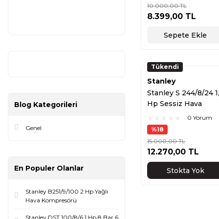
10.000,00 TL
8.399,00 TL
Sepete Ekle
Tükendi
Stanley
Stanley S 244/8/24 1
Hp Sessiz Hava
Blog Kategorileri
Kompresörü
0 Yorum
Genel
%18
15.000,00 TL
12.270,00 TL
En Populer Olanlar
Stokta Yok
Stanley B251/9/100 2 Hp Yağlı
Hava Kompresörü
Stanley DST 100/8/6 1 Hp 8 Bar 6