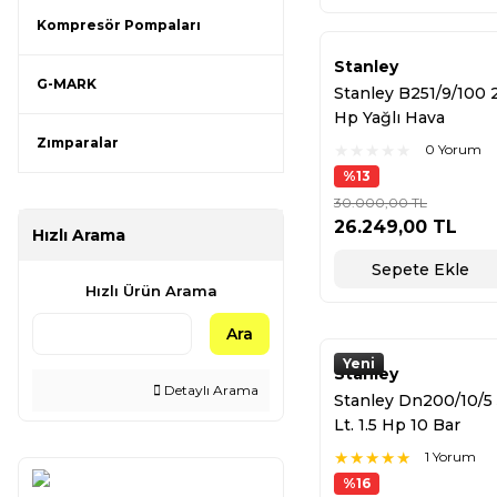
Kompresör Pompaları
Stanley
G-MARK
Stanley B251/9/100 
Hp Yağlı Hava
Kompresörü
Zımparalar
0 Yorum
%13
30.000,00 TL
26.249,00 TL
Hızlı Arama
Sepete Ekle
Hızlı Ürün Arama
Ara
Yeni
Stanley
Detaylı Arama
Stanley Dn200/10/5
Lt. 1.5 Hp 10 Bar
Yağsız Hava
1 Yorum
Kompresörü
%16