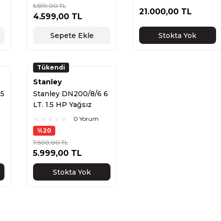
5.599,00 TL
21.000,00 TL
4.599,00 TL
Sepete Ekle
Stokta Yok
Tükendi
Stanley
,5
Stanley DN200/8/6 6
LT. 1.5 HP Yağsız
Hava Kompresörü
0 Yorum
%20
7.500,00 TL
5.999,00 TL
Stokta Yok