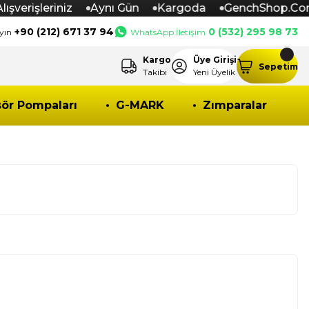
erişleriniz
Aynı Gün
Kargoda
GenchShop.Com
+90 (212) 671 37 94
0 (532) 295 98 73
yın
WhatsApp İletişim
Kargo
Üye Girişi
Sepetim
Takibi
Yeni Üyelik
ör Pompaları
G-MARK
Zımparalar