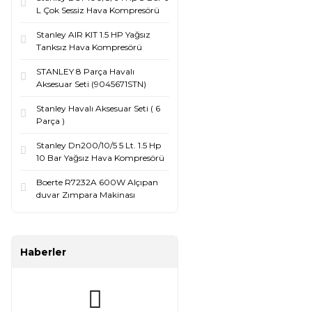
L Çok Sessiz Hava Kompresörü
Stanley AIR KIT 1.5 HP Yağsız
Tanksız Hava Kompresörü
STANLEY 8 Parça Havalı
Aksesuar Seti (9045671STN)
Stanley Havalı Aksesuar Seti ( 6
Parça )
Stanley Dn200/10/5 5 Lt. 1.5 Hp
10 Bar Yağsız Hava Kompresörü
Boerte R7232A 600W Alçıpan
duvar Zımpara Makinası
Haberler