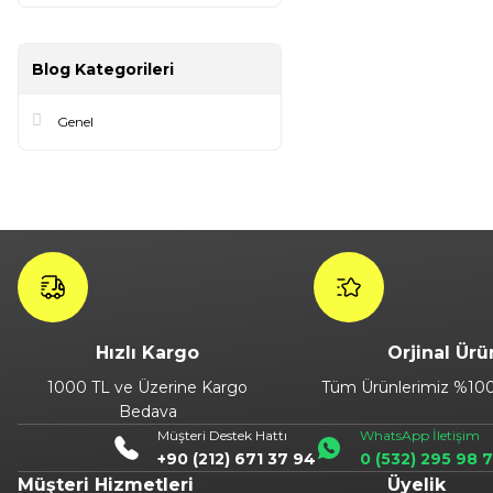
Blog Kategorileri
Genel
Hızlı Kargo
Orjinal Ürü
1000 TL ve Üzerine Kargo
Tüm Ürünlerimiz %100 
Bedava
Müşteri Destek Hattı
WhatsApp İletişim
+90 (212) 671 37 94
0 (532) 295 98 
Müşteri Hizmetleri
Üyelik