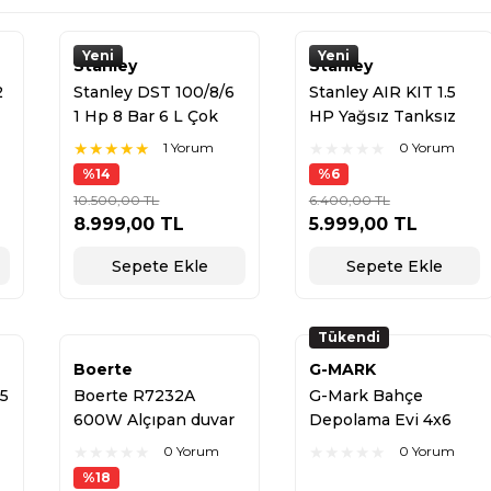
Yeni
Yeni
Stanley
Stanley
2
Stanley DST 100/8/6
Stanley AIR KIT 1.5
1 Hp 8 Bar 6 L Çok
HP Yağsız Tanksız
Sessiz Hava
Hava Kompresörü
1 Yorum
0 Yorum
Kompresörü
%14
%6
10.500,00 TL
6.400,00 TL
8.999,00 TL
5.999,00 TL
Sepete Ekle
Sepete Ekle
Tükendi
Boerte
G-MARK
 5
Boerte R7232A
G-Mark Bahçe
600W Alçıpan duvar
Depolama Evi 4x6
Zımpara Makinası
(131x186x198 cm )
0 Yorum
0 Yorum
%18