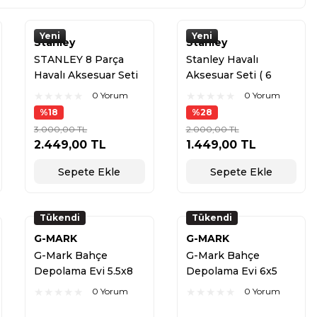
Yeni
Yeni
Stanley
Stanley
STANLEY 8 Parça
Stanley Havalı
Havalı Aksesuar Seti
Aksesuar Seti ( 6
(9045671STN)
Parça )
0 Yorum
0 Yorum
%18
%28
3.000,00 TL
2.000,00 TL
2.449,00 TL
1.449,00 TL
Sepete Ekle
Sepete Ekle
Tükendi
Tükendi
G-MARK
G-MARK
G-Mark Bahçe
G-Mark Bahçe
Depolama Evi 5.5x8
Depolama Evi 6x5
(169x262x197 cm)
(182x151x220 cm)
0 Yorum
0 Yorum