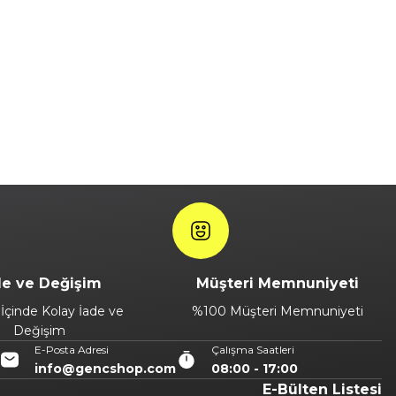
de ve Değişim
Müşteri Memnuniyeti
İçinde Kolay İade ve
%100 Müşteri Memnuniyeti
Değişim
E-Posta Adresi
Çalışma Saatleri
info@gencshop.com
08:00 - 17:00
E-Bülten Listesi