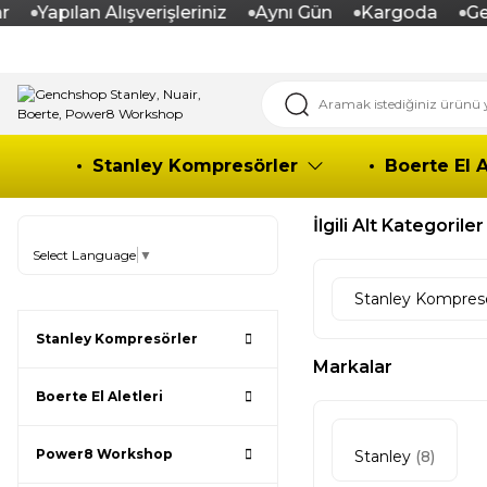
Yapılan Alışverişleriniz
Aynı Gün
Kargoda
Genc
Stanley Kompresörler
Boerte El A
İlgili Alt Kategoriler
Select Language
▼
Stanley Kompres
Stanley Kompresörler
Markalar
Boerte El Aletleri
Power8 Workshop
Stanley
(8)