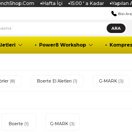
hShop.Com
Hafta İçi
15:00 ' a Kadar
Yapılan Alışv
Bizi Ara
ARA
letleri
Power8 Workshop
Kompres
örler
(8)
Boerte El Aletleri
(1)
G-MARK
(3)
Boerte
(1)
G-MARK
(3)