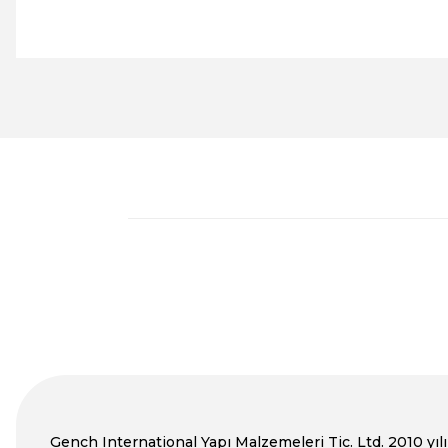
Bu ürünün fiyat bilgisi, resim, ürün açıklamalarında ve diğer ko
Görüş ve önerileriniz için teşekkür ederiz.
Ürün resmi kalitesiz, bozuk veya görüntülenemiyor.
Ürün açıklamasında eksik bilgiler bulunuyor.
Ürün bilgilerinde hatalar bulunuyor.
Ürün fiyatı diğer sitelerden daha pahalı.
Bu ürüne benzer farklı alternatifler olmalı.
Gench International Yapı Malzemeleri Tic. Ltd. 2010 yılı