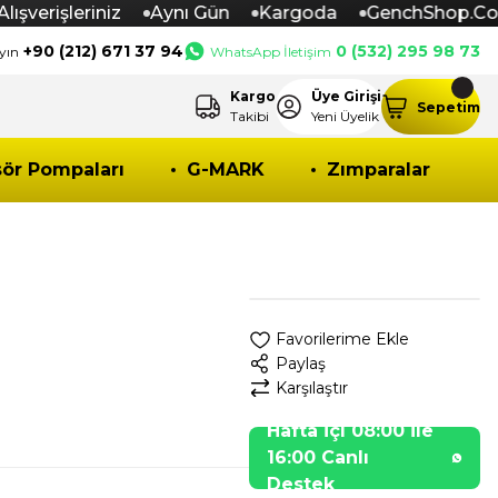
şverişleriniz
Aynı Gün
Kargoda
GenchShop.Co
+90 (212) 671 37 94
0 (532) 295 98 73
yın
WhatsApp İletişim
Kargo
Üye Girişi
Sepetim
Takibi
Yeni Üyelik
ör Pompaları
G-MARK
Zımparalar
Paylaş
Karşılaştır
Hafta İçi 08:00 İle
16:00 Canlı
Destek