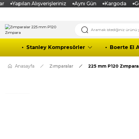
Yapılan Alışverişleriniz
Aynı Gün
Kargoda
Gen
Stanley Kompresörler
Boerte El A
Anasayfa
Zımparalar
225 mm P120 Zımpara