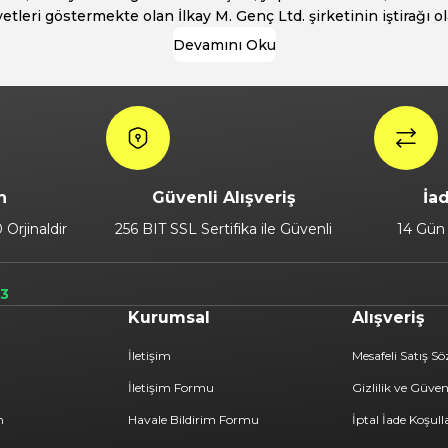
yetleri göstermekte olan İlkay M. Genç Ltd. şirketinin iştirağı o
Devamını Oku
n
Güvenli Alışveriş
İa
Orjinaldir
256 BIT SSL Sertifika ile Güvenli
14 Gün 
73
Kurumsal
Alışveriş
İletişim
Mesafeli Satış S
İletişim Formu
Gizlilik ve Güven
m
Havale Bildirim Formu
İptal İade Koşull