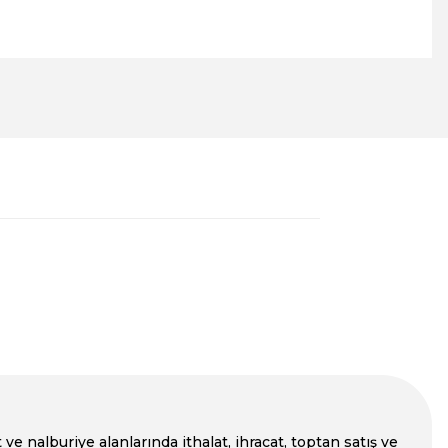
a iletebilirsiniz.
e nalburiye alanlarında ithalat, ihracat, toptan satış ve