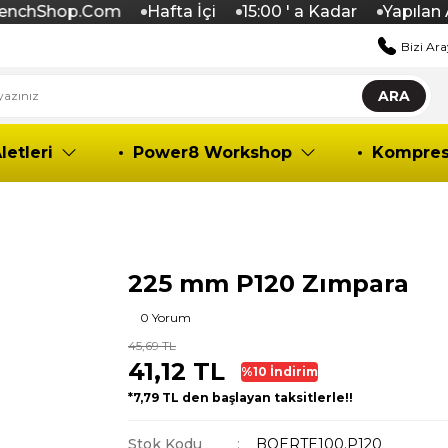
chShop.Com
Hafta İçi
15:00 ' a Kadar
Yapılan Alı
Bizi Ara
ARA
letleri
Power8 Workshop
Kompres
225 mm P120 Zımpara
0 Yorum
45,69 TL
41,12 TL
%10 İndirim
*7,79 TL den başlayan taksitlerle!!
Stok Kodu
BOERTE100.P120