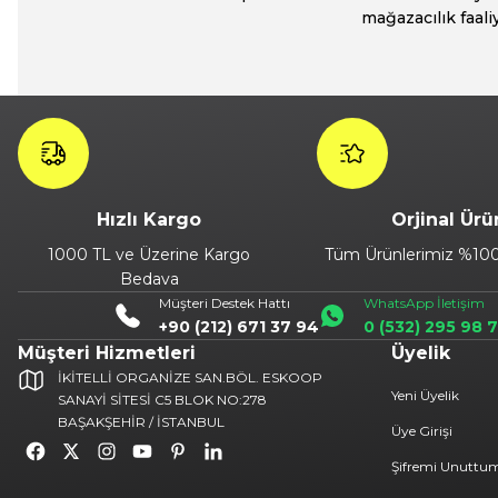
mağazacılık faali
Hızlı Kargo
Orjinal Ürü
1000 TL ve Üzerine Kargo
Tüm Ürünlerimiz %100 
Bedava
Müşteri Destek Hattı
WhatsApp İletişim
+90 (212) 671 37 94
0 (532) 295 98 
Müşteri Hizmetleri
Üyelik
İKİTELLİ ORGANİZE SAN.BÖL. ESKOOP
Yeni Üyelik
SANAYİ SİTESİ C5 BLOK NO:278
BAŞAKŞEHİR / İSTANBUL
Üye Girişi
Şifremi Unuttu