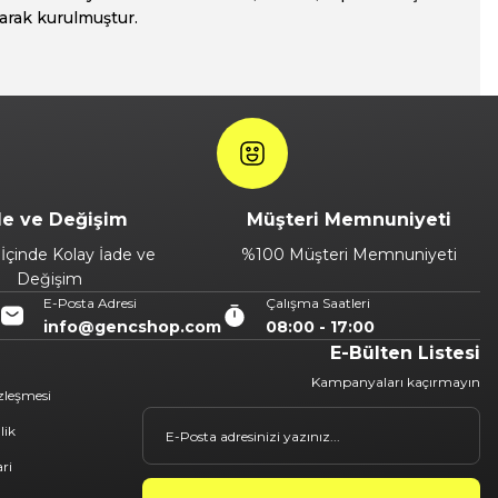
larak kurulmuştur.
de ve Değişim
Müşteri Memnuniyeti
İçinde Kolay İade ve
%100 Müşteri Memnuniyeti
Değişim
E-Posta Adresi
Çalışma Saatleri
info@gencshop.com
08:00 - 17:00
E-Bülten Listesi
Kampanyaları kaçırmayın
özleşmesi
lik
ari