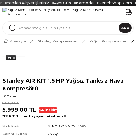
Yapılan Alışverişleriniz
Aynı Gün
Kargoda
GenchShop.Com
ARA
Anasayfa
Stanley Kompresörler
Yağsız Kompresörler
Yeni
Stanley AIR KIT 1.5 HP Yağsız Tanksız Hava
Kompresörü
0 Yorum
6.400,00 TL
5.999,00 TL
%6 İndirim
*1.136,31 TL den başlayan taksitlerle!!
Stok Kodu
STN01.8215190STN595
Garanti Süresi
24 Ay