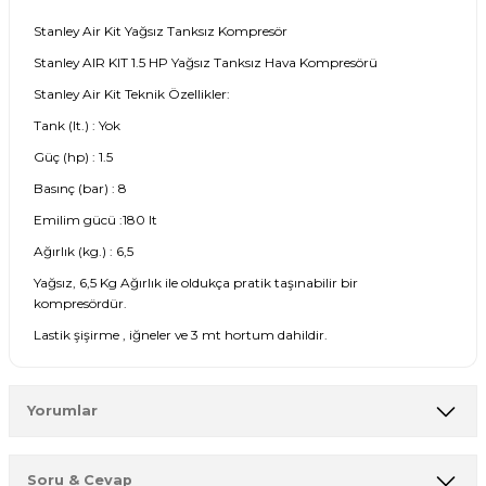
Stanley Air Kit Yağsız Tanksız Kompresör
Stanley AIR KIT 1.5 HP Yağsız Tanksız Hava Kompresörü
Stanley Air Kit Teknik Özellikler:
Tank (lt.) : Yok
Güç (hp) : 1.5
Basınç (bar) : 8
Emilim gücü :180 lt
Ağırlık (kg.) : 6,5
Yağsız, 6,5 Kg Ağırlık ile oldukça pratik taşınabilir bir
kompresördür.
Lastik şişirme , iğneler ve 3 mt hortum dahildir.
Yorumlar
Soru & Cevap