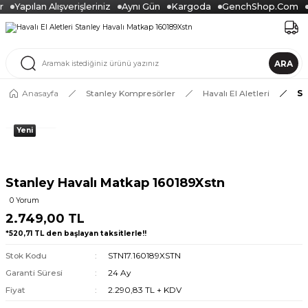
Yapılan Alışverişleriniz
Aynı Gün
Kargoda
GenchShop.Com
ARA
Anasayfa
Stanley Kompresörler
Havalı El Aletleri
St
Yeni
Stanley Havalı Matkap 160189Xstn
0 Yorum
2.749,00 TL
*520,71 TL den başlayan taksitlerle!!
Stok Kodu
STN17.160189XSTN
Garanti Süresi
24 Ay
Fiyat
2.290,83 TL + KDV