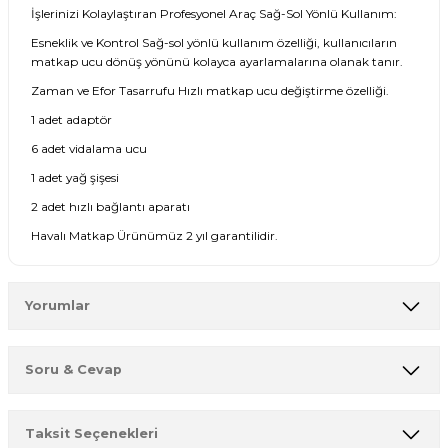
İşlerinizi Kolaylaştıran Profesyonel Araç Sağ-Sol Yönlü Kullanım:
Esneklik ve Kontrol Sağ-sol yönlü kullanım özelliği, kullanıcıların
matkap ucu dönüş yönünü kolayca ayarlamalarına olanak tanır.
Zaman ve Efor Tasarrufu Hızlı matkap ucu değiştirme özelliği.
1 adet adaptör
6 adet vidalama ucu
1 adet yağ şişesi
2 adet hızlı bağlantı aparatı
Havalı Matkap Ürünümüz 2 yıl garantilidir.
Yorumlar
Soru & Cevap
Bu ürüne ilk yorumu siz yapın!
Taksit Seçenekleri
Yorum Yaz