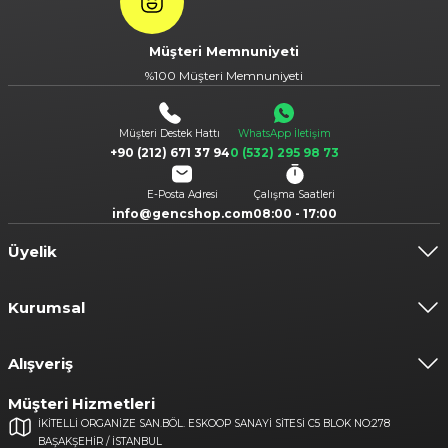
Gönder
Müşteri Memnuniyeti
%100 Müşteri Memnuniyeti
Müşteri Destek Hattı
WhatsApp İletişim
+90 (212) 671 37 94
0 (532) 295 98 73
E-Posta Adresi
Çalışma Saatleri
info@gencshop.com
08:00 - 17:00
Üyelik
Kurumsal
Alışveriş
Müşteri Hizmetleri
İKİTELLİ ORGANİZE SAN.BÖL. ESKOOP SANAYİ SİTESİ C5 BLOK NO:278
BAŞAKŞEHİR / İSTANBUL