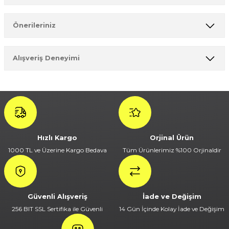
Ürün hakkında henüz soru sorulmamış.
Önerileriniz
Soru Sor
Bu ürünün fiyat bilgisi, resim, ürün açıklamalarında ve diğer
Alışveriş Deneyimi
konularda yetersiz gördüğünüz noktaları öneri formunu
kullanarak tarafımıza iletebilirsiniz.
Görüş ve önerileriniz için teşekkür ederiz.
Sitemize ilk yorumu siz yapın!
Ürün resmi kalitesiz, bozuk veya görüntülenemiyor.
Ürün açıklamasında eksik bilgiler bulunuyor.
Deneyimini Paylaş
Ürün bilgilerinde hatalar bulunuyor.
Hızlı Kargo
Orjinal Ürün
Ürün fiyatı diğer sitelerden daha pahalı.
1000 TL ve Üzerine Kargo Bedava
Tüm Ürünlerimiz %100 Orjinaldir
Bu ürüne benzer farklı alternatifler olmalı.
Güvenli Alışveriş
İade ve Değişim
256 BIT SSL Sertifika ile Güvenli
14 Gün İçinde Kolay İade ve Değişim